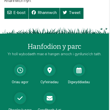
Rhannwch hyn:
E-bost
Rhannwch
Tweet
Hanfodion y parc
Yr holl wybodaeth mae ei hangen arnoch i gynllunio’ch taith.
Oriau agor
Cyfeiriadau
Digwyddiadau