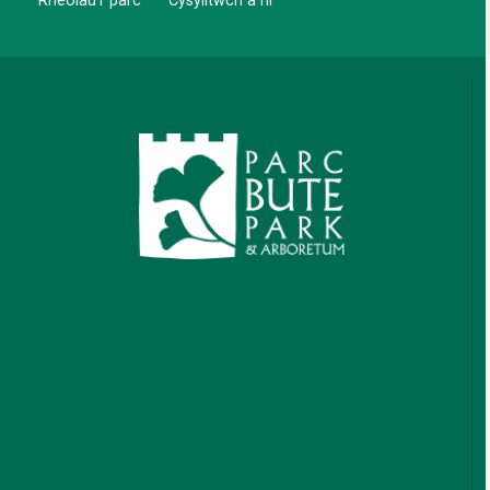
Rheolau’r parc
Cysylltwch â ni