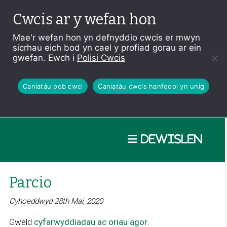
Cwcis ar y wefan hon
Mae'r wefan hon yn defnyddio cwcis er mwyn
sicrhau eich bod yn cael y profiad gorau ar ein
gwefan. Ewch i
Polisi Cwcis
Caniatáu pob cwci
Caniatáu cwcis hanfodol yn unig
Dewislen
Parcio
Cyhoeddwyd 28th Mai, 2020
Gweld
cyfarwyddiadau ac oriau agor
.