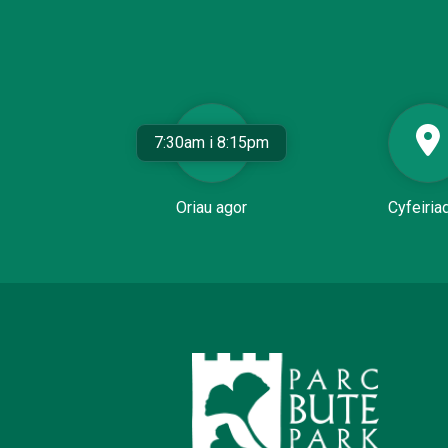
7:30am i 8:15pm
Oriau agor
Cyfeiria