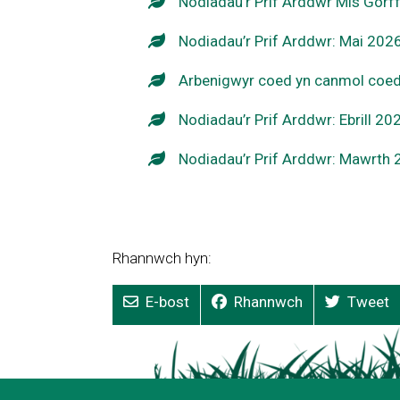
Nodiadau'r Prif Arddwr Mis Gorf
Nodiadau’r Prif Arddwr: Mai 202
Arbenigwyr coed yn canmol coed
Nodiadau’r Prif Arddwr: Ebrill 20
Nodiadau’r Prif Arddwr: Mawrth
Rhannwch hyn:
E-bost
Rhannwch
Tweet