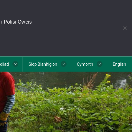
 i
Polisi Cwcis
eoliad
Siop Blanhigion
Cymorth
English