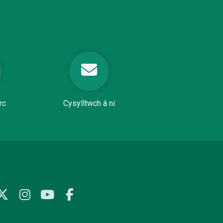
rc
Cysylltwch â ni