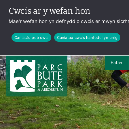
Cwcis ar y wefan hon
Mae'r wefan hon yn defnyddio cwcis er mwyn sicrha
Caniatáu pob cwci
Caniatáu cwcis hanfodol yn unig
Hafan