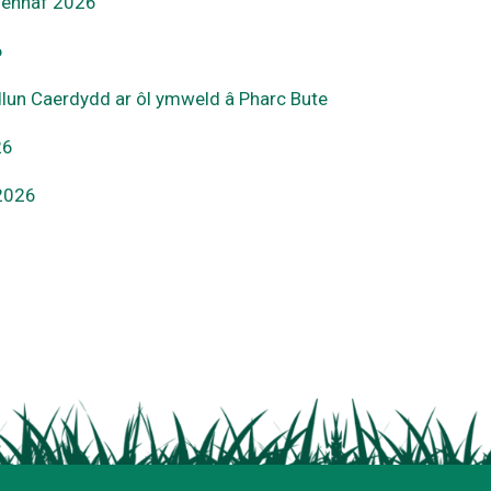
fennaf 2026
6
lun Caerdydd ar ôl ymweld â Pharc Bute
26
 2026