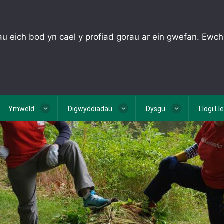
u eich bod yn cael y profiad gorau ar ein gwefan. Ewch
Ymweld
Digwyddiadau
Dysgu
Llogi Ll