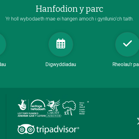
Hanfodion y parc
Yr holl wybodaeth mae ei hangen arnoch i gynllunio’ch taith.
dau
Digwyddiadau
Rheolau’r pa