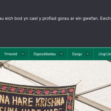
u eich bod yn cael y profiad gorau ar ein gwefan. Ewch
Ymweld
Digwyddiadau
Dysgu
Llogi Ll