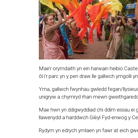
Mae’r orymdaith yn ein harwain heibio Castel
ôl i’r parc yn y pen draw lle gallwch ymgolli
Yma, gallwch fwynhau gwledd fegan/llysieuo
unigryw a chymryd rhan mewn gweithgaredda
Mae hwn yn ddigwyddiad chi ddim eisiau ei goll
llawenydd a harddwch Gŵyl Fyd-enwog y Ce
Rydym yn edrych ymlaen yn fawr at eich gwe