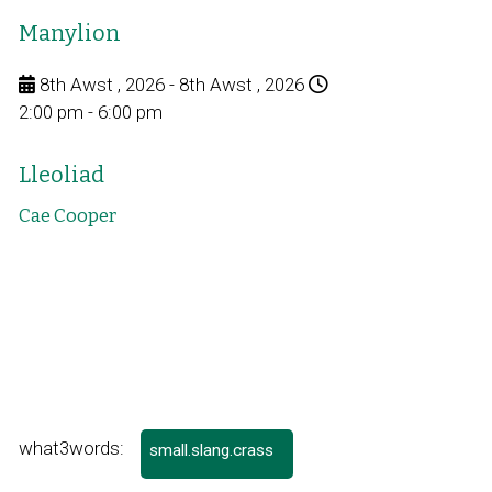
agor
mewn
Manylion
ffenestr
newydd
8th Awst , 2026 - 8th Awst , 2026
2:00 pm - 6:00 pm
Lleoliad
Cae Cooper
what3words:
small.slang.crass
Dolen
yn