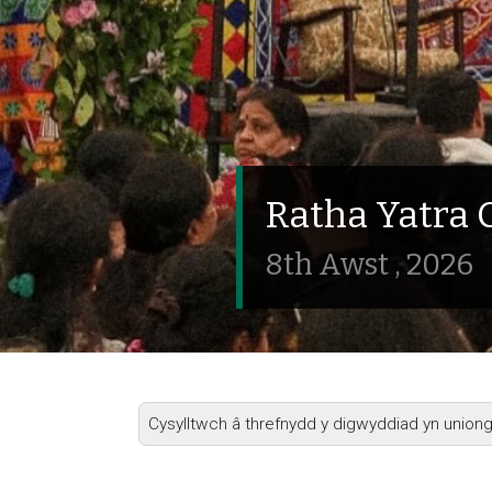
Ratha Yatra 
8th Awst , 2026
Cysylltwch â threfnydd y digwyddiad yn unio