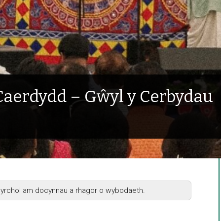
Caerdydd – Gŵyl y Cerbydau
ngyrchol am docynnau a rhagor o wybodaeth.