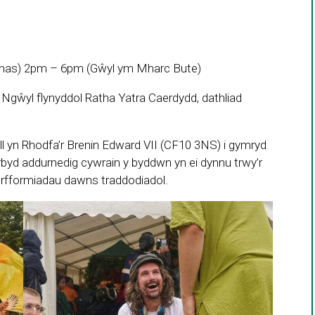
inas) 2pm – 6pm (Gŵyl ym Mharc Bute)
gŵyl flynyddol Ratha Yatra Caerdydd, dathliad
 yn Rhodfa’r Brenin Edward VII (CF10 3NS) i gymryd
rbyd addurnedig cywrain y byddwn yn ei dynnu trwy’r
erfformiadau dawns traddodiadol.