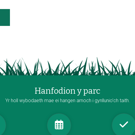
Hanfodion y parc
Yr holl wybodaeth mae ei hangen arnoch i gynllunio’ch taith.