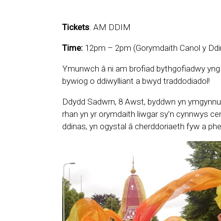
Tickets
: AM DDIM
Time:
12pm – 2pm (Gorymdaith Canol y Dd
Ymunwch â ni am brofiad bythgofiadwy yng N
bywiog o ddiwylliant a bwyd traddodiadol!
Ddydd Sadwrn, 8 Awst, byddwn yn ymgynnull
rhan yn yr orymdaith liwgar sy’n cynnwys ce
ddinas, yn ogystal â cherddoriaeth fyw a ph