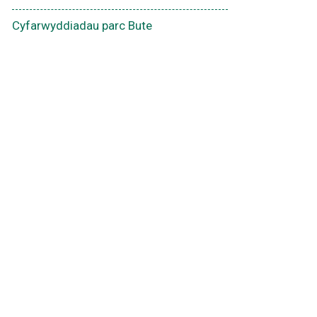
agor
mewn
Cyfarwyddiadau parc Bute
ffenestr
newydd