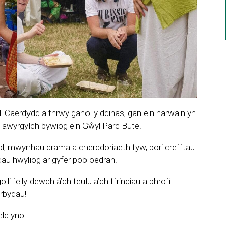
l Caerdydd a thrwy ganol y ddinas, gan ein harwain yn
 yn awyrgylch bywiog ein Gŵyl Parc Bute.
l, mwynhau drama a cherddoriaeth fyw, pori crefftau
u hwyliog ar gyfer pob oedran.
i felly dewch â’ch teulu a’ch ffrindiau a phrofi
rbydau!
ld yno!