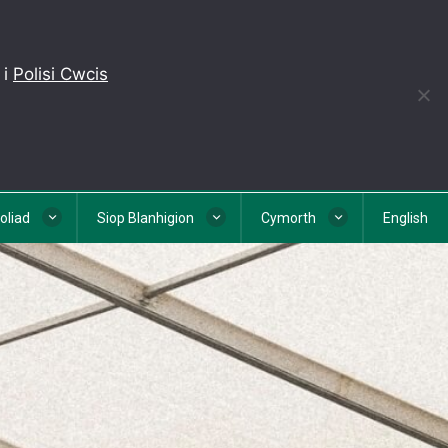
 i
Polisi Cwcis
eoliad
Siop Blanhigion
Cymorth
English