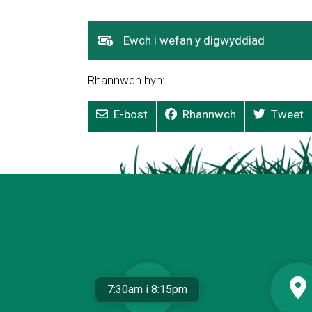
Dolen
Ewch i wefan y digwyddiad
yn
agor
Rhannwch hyn:
mewn
ffenestr
E-bost
Rhannwch
Tweet
newydd
7:30am i 8:15pm