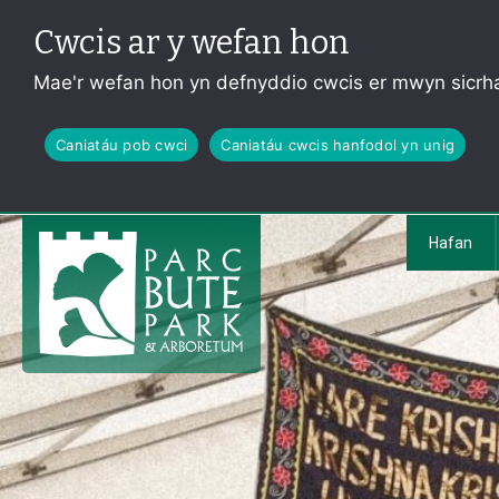
Cwcis ar y wefan hon
Mae'r wefan hon yn defnyddio cwcis er mwyn sicrha
Caniatáu pob cwci
Caniatáu cwcis hanfodol yn unig
Hafan