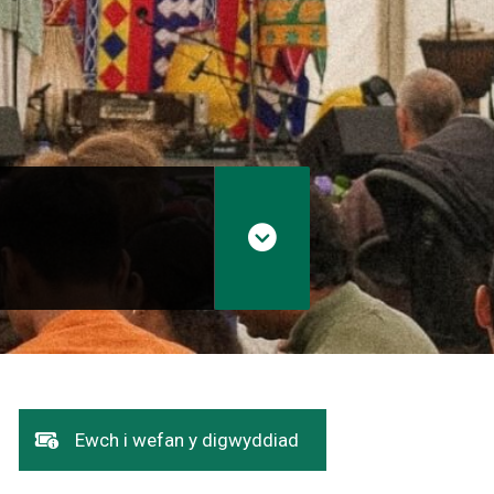
Dolen
Ewch i wefan y digwyddiad
yn