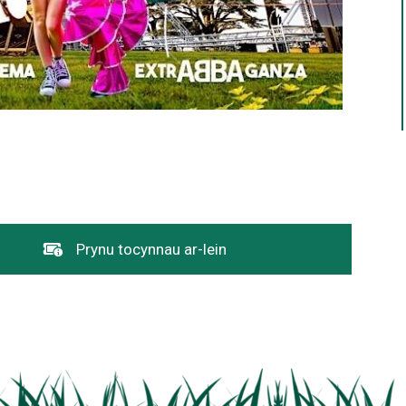
Dolen
Prynu tocynnau ar-lein
yn
agor
mewn
ffenestr
newydd