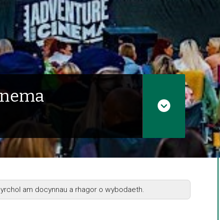
inema
ngyrchol am docynnau a rhagor o wybodaeth.