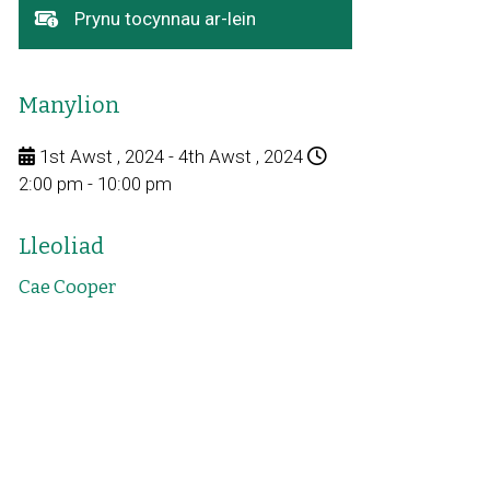
agor
Dolen
Prynu tocynnau ar-lein
mewn
yn
ffenestr
agor
newydd
mewn
Manylion
ffenestr
newydd
1st Awst , 2024 - 4th Awst , 2024
2:00 pm - 10:00 pm
Lleoliad
Cae Cooper