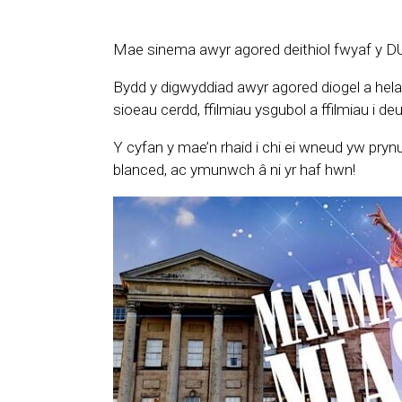
Mae sinema awyr agored deithiol fwyaf y DU 
Bydd y digwyddiad awyr agored diogel a hel
sioeau cerdd, ffilmiau ysgubol a ffilmiau i d
Y cyfan y mae’n rhaid i chi ei wneud yw prynu
blanced, ac ymunwch â ni yr haf hwn!