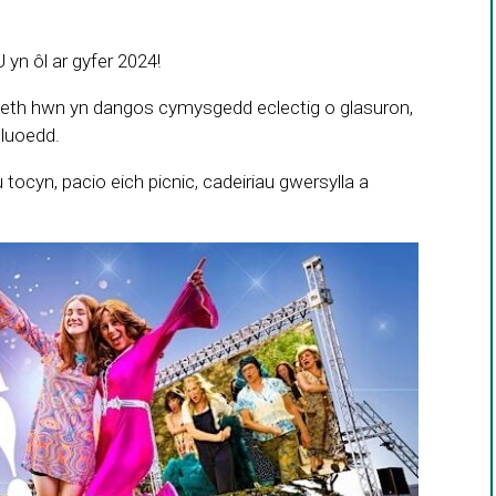
yn ôl ar gyfer 2024!
aeth hwn yn dangos cymysgedd eclectig o glasuron,
euluoedd.
 tocyn, pacio eich picnic, cadeiriau gwersylla a