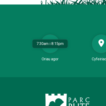
7:30am i 8:15pm
Oriau agor
Cyfeiria