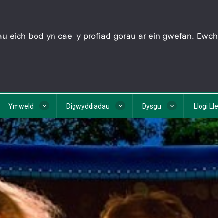
u eich bod yn cael y profiad gorau ar ein gwefan. Ewch
Ymweld
Digwyddiadau
Dysgu
Llogi Ll