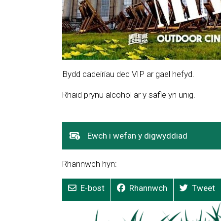
Bydd cadeiriau dec VIP ar gael hefyd.
Rhaid prynu alcohol ar y safle yn unig.
Dolen
Ewch i wefan y digwyddiad
yn
agor
Rhannwch hyn:
mewn
ffenestr
E-bost
Rhannwch
Tweet
newydd