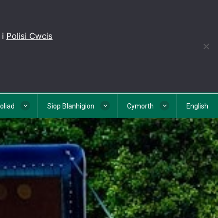
 i
Polisi Cwcis
eoliad
Siop Blanhigion
Cymorth
English