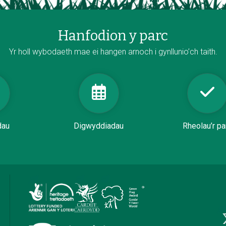
Hanfodion y parc
Yr holl wybodaeth mae ei hangen arnoch i gynllunio’ch taith.
dau
Digwyddiadau
Rheolau’r pa