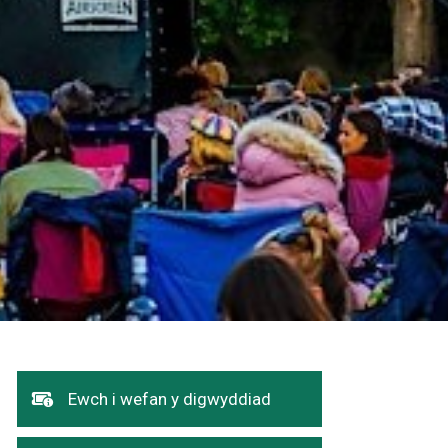
Dolen
Ewch i wefan y digwyddiad
yn