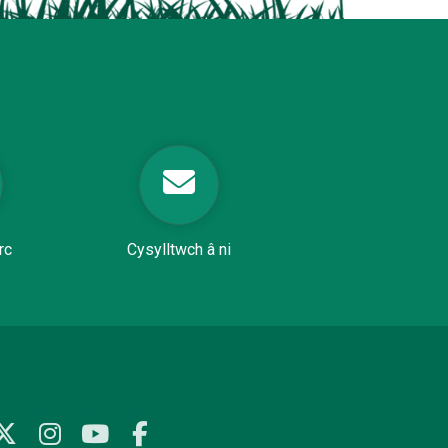
rc
Cysylltwch â ni