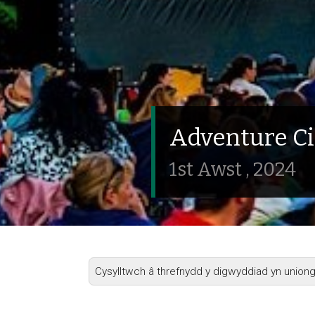
Adventure C
1st Awst , 2024
Cysylltwch â threfnydd y digwyddiad yn unio