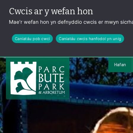
Cwcis ar y wefan hon
Mae'r wefan hon yn defnyddio cwcis er mwyn sicrha
Caniatáu pob cwci
Caniatáu cwcis hanfodol yn unig
Hafan